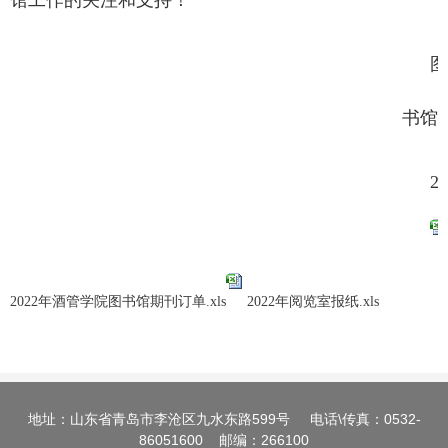
馆工作的关注和支持！
图
书馆
20
2022年酒管学院图书馆期刊订单.xls
2022年阅览室报纸.xls
地址：山东省青岛市李沧区九水东路599号 电话\传真：0532-
86051600 邮编：266100